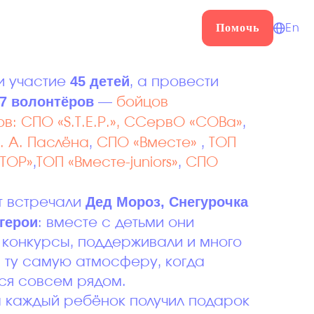
е чудо"
Помочь
En
45 детей
и участие
, а провести
7 волонтёров
—
бойцов
ов:
СПО «S.T.E.P.»,
ССервО «СОВа»
,
. А. Паслёна
,
СПО «Вместе»
,
ТОП
 TOP»
,
ТОП «Вместе-juniors»
,
СПО
Дед Мороз, Снегурочка
т встречали
 герои
: вместе с детьми они
 конкурсы, поддерживали и много
 ту самую атмосферу, когда
ся совсем рядом.
а каждый ребёнок получил подарок