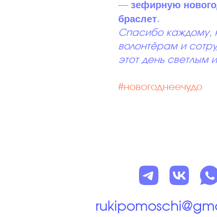
зефирную новог
—
браслет
.
Спасибо каждому, к
волонтёрам и сотру
этот день светлым
#новогоднеечудо
rukipomoschi@gm