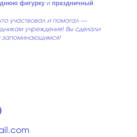
однюю фигурку
праздничный
и
то участвовал и помогал —
дникам учреждения! Вы сделали
 и запоминающимся!
ail.com