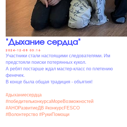
"Дыхание сердца"
2024-12-08 03:16
Участники стали настоящими следователями. Им
предстояли поиски потерянных кукол.
А ребят постарше ждал мастер-класс по плетению
фенечек.
В конце была общая традиция - объятия!
#дыханиесердца
#победительконкурсаМореВозможностей
#АНОРазвитиеДВ
#конкурсFESCO
#Волонтерство
#РукиПомощи