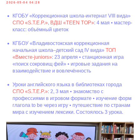
2026-05-04 04:28
КГОБУ «Коррекционная школа-интернат VIII вида»
СПО «S.T.E.P.»
,
ВДШ «TEEN TOP»
: 4 мая • мастер-
класс: объёмный цветок
КГБОУ «Владивостокская коррекционная
начальная школа–детский сад IV вида»
ТОП
«Вместе-juniors»
: 23 апреля • станционная игра
«поиск сокровищ фей» • игровые задания на
взаимодействие и вовлечённость
Уроки английского языка в библиотеках города
СПО «S.T.E.P.»
: 2, 3 мая • знакомство с
профессиями в игровом формате • изучение форм
глагола to be через игру • путешествие по странам
мира с изучением лексики. Состоялось 3 урока.