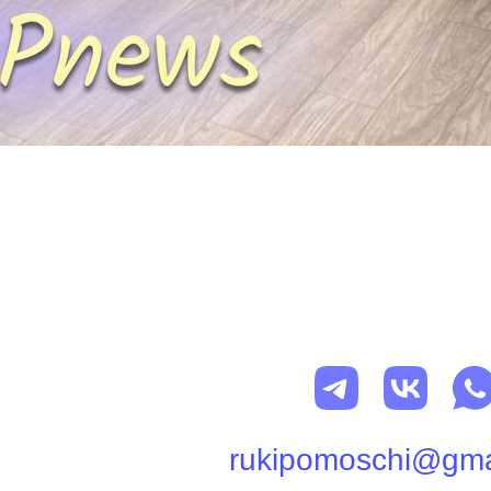
rukipomoschi@gma