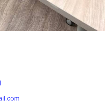
il.com