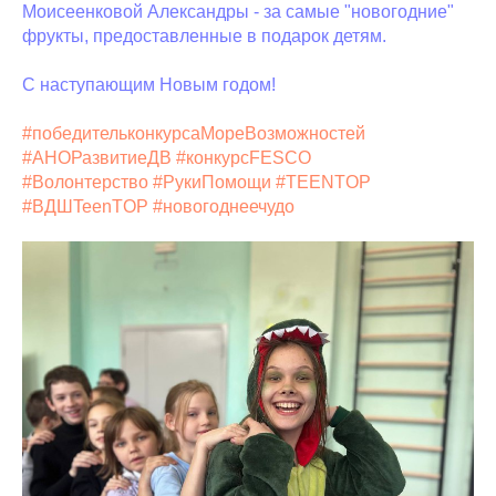
Моисеенковой Александры - за самые "новогодние"
фрукты, предоставленные в подарок детям.
С наступающим Новым годом!
#победительконкурсаМореВозможностей
#АНОРазвитиеДВ
#конкурсFESCO
#Волонтерство
#РукиПомощи
#TEENTOP
#ВДШTeenTOP
#новогоднеечудо